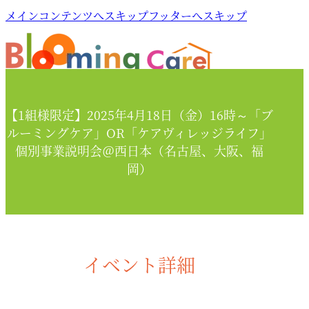
メインコンテンツへスキップ
フッターへスキップ
【1組様限定】2025年4月18日（金）16時～「ブ
ルーミングケア」OR「ケアヴィレッジライフ」
個別事業説明会＠西日本（名古屋、大阪、福
岡）
イベント詳細