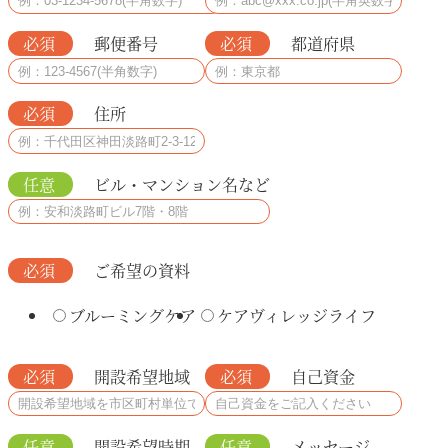
必須
郵便番号
必須
都道府県
必須
住所
任意
ビル・マンション名など
必須
ご希望の資料
ブルーミングケア
ケアヴィレッジライフ
必須
開設希望地域
必須
自己資金
任意
開設希望時期
任意
メッセージ