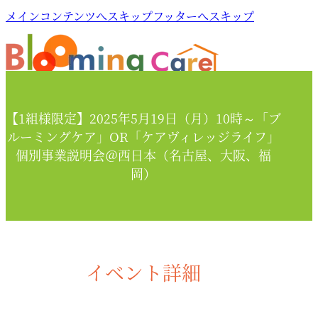
メインコンテンツへスキップ
フッターへスキップ
【1組様限定】2025年5月19日（月）10時～「ブ
ルーミングケア」OR「ケアヴィレッジライフ」
個別事業説明会＠西日本（名古屋、大阪、福
岡）
イベント詳細